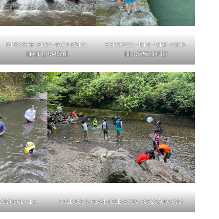
DF83056F-8D62-4AC4-B5EC-
BBD9928E-4EF6-47DF-A9E0-
ED1F1394951E
BB3C5553DF83
489D03CDC17
EA1D18EA-6EA4-461B-8906-38928700A99D