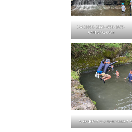
1AA2339C-2B59-4798-8A79-
BA41DC8283C4
48BB3BF5-5397-4D4C-9203-5