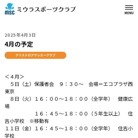
MENU
2025年4月3日
4月の予定
クリストロアサッカークラブ
＜４月＞
５日（土）保護者会 ９：３０～ 会場＝エコプラザ西
東京
８日（火）
１６：００～１８：００（全学年） 健康広
場
１６：４５～１８：００（５年生以上） 住
吉小学校 ※移動有
１１日（金）
１６：４５～１８：００（全学年） 住吉小
学校