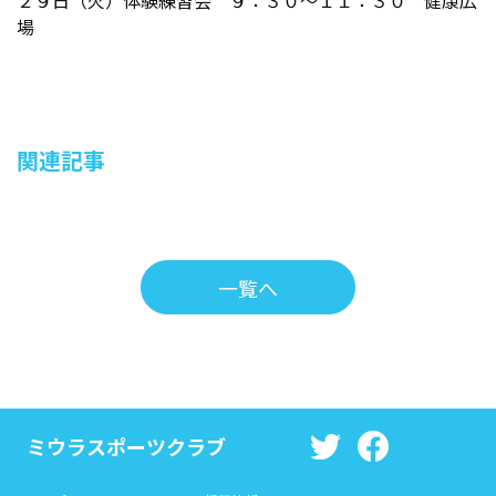
２９日（火）体験練習会 ９：３０～１１：３０ 健康広
場
関連記事
一覧へ
ミウラスポーツクラブ