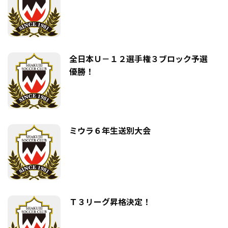
全日本Ｕ－１２選手権３ブロック予選
優勝！
ミウラ６年生送別大会
Ｔ３リーグ昇格決定！